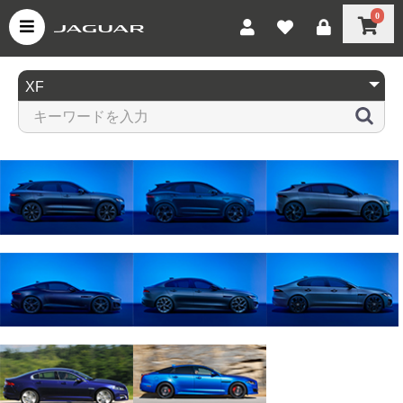
0
F-PACE
E-PACE
I-PACE
F-TYPE
XE
XF